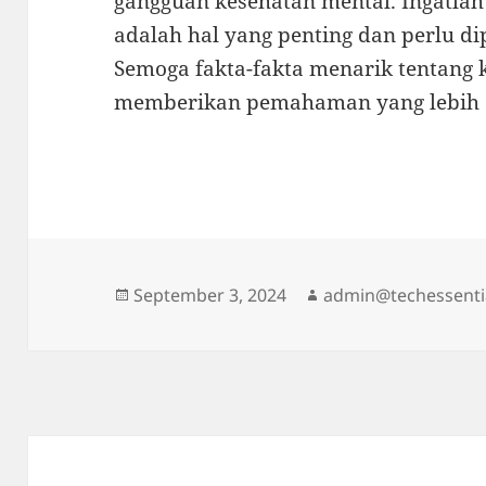
gangguan kesehatan mental. Ingatla
adalah hal yang penting dan perlu di
Semoga fakta-fakta menarik tentang 
memberikan pemahaman yang lebih d
Posted
Author
September 3, 2024
admin@techessenti
on
Post
navigation