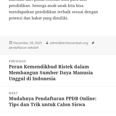
pendidikan. Semoga anak-anak kita bisa
mendapatkan pendidikan terbaik sesuai dengan
potensi dan bakat yang dimiliki.
Posted
Author
Tags
December 28, 2025
admin@techessentials.org
on
pendaftaran sekolah
Post
PREVIOUS
navigation
Peran Kemendikbud Ristek dalam
Previous
Membangun Sumber Daya Manusia
post:
Unggul di Indonesia
NEXT
Mudahnya Pendaftaran PPDB Online:
Next
Tips dan Trik untuk Calon Siswa
post: