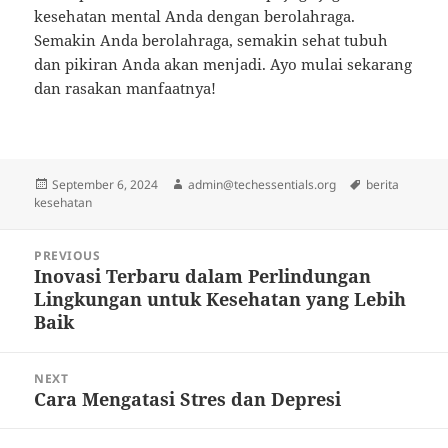
kesehatan mental Anda dengan berolahraga.
Semakin Anda berolahraga, semakin sehat tubuh
dan pikiran Anda akan menjadi. Ayo mulai sekarang
dan rasakan manfaatnya!
Posted
Author
Tags
September 6, 2024
admin@techessentials.org
berita
on
kesehatan
Post
PREVIOUS
navigation
Inovasi Terbaru dalam Perlindungan
Previous
Lingkungan untuk Kesehatan yang Lebih
post:
Baik
NEXT
Cara Mengatasi Stres dan Depresi
Next
post: