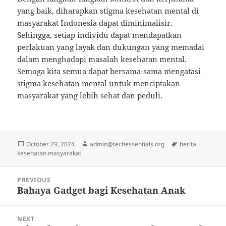
yang baik, diharapkan stigma kesehatan mental di
masyarakat Indonesia dapat diminimalisir.
Sehingga, setiap individu dapat mendapatkan
perlakuan yang layak dan dukungan yang memadai
dalam menghadapi masalah kesehatan mental.
Semoga kita semua dapat bersama-sama mengatasi
stigma kesehatan mental untuk menciptakan
masyarakat yang lebih sehat dan peduli.
Posted
Author
Tags
October 29, 2024
admin@techessentials.org
berita
on
kesehatan masyarakat
Post
PREVIOUS
navigation
Bahaya Gadget bagi Kesehatan Anak
Previous
post:
NEXT