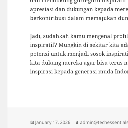
dan mendukung guru-guru inspiratif
apresiasi dan dukungan kepada merek
berkontribusi dalam memajukan duni
Jadi, sudahkah kamu mengenal profil
inspiratif? Mungkin di sekitar kita a
potensi untuk menjadi sosok inspirat
kita dukung mereka agar bisa terus
inspirasi kepada generasi muda Indo
Posted
Author
January 17, 2026
admin@techessentials