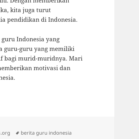
 ini. Dengan memberikan
a, kita juga turut
a pendidikan di Indonesia.
 guru Indonesia yang
da guru-guru yang memiliki
if bagi murid-muridnya. Mari
 memberikan motivasi dan
nesia.
Tags
.org
berita guru indonesia