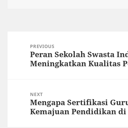
on
Post
navigation
PREVIOUS
Peran Sekolah Swasta In
Previous
Meningkatkan Kualitas 
post:
NEXT
Mengapa Sertifikasi Guru
Next
Kemajuan Pendidikan di
post: