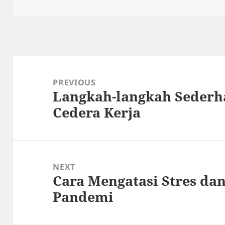
on
Post
navigation
PREVIOUS
Langkah-langkah Sederh
Previous
Cedera Kerja
post:
NEXT
Cara Mengatasi Stres dan
Next
Pandemi
post: