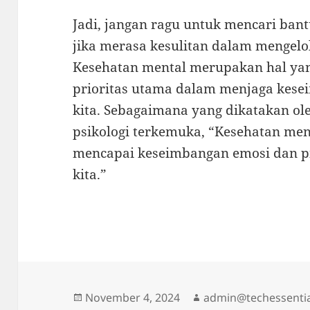
Jadi, jangan ragu untuk mencari ban
jika merasa kesulitan dalam mengelo
Kesehatan mental merupakan hal yan
prioritas utama dalam menjaga kese
kita. Sebagaimana yang dikatakan oleh
psikologi terkemuka, “Kesehatan men
mencapai keseimbangan emosi dan pi
kita.”
Posted
Author
November 4, 2024
admin@techessentia