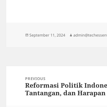
Posted
Author
September 11, 2024
admin@techessent
on
Post
navigation
PREVIOUS
Reformasi Politik Indone
Previous
Tantangan, dan Harapan
post: