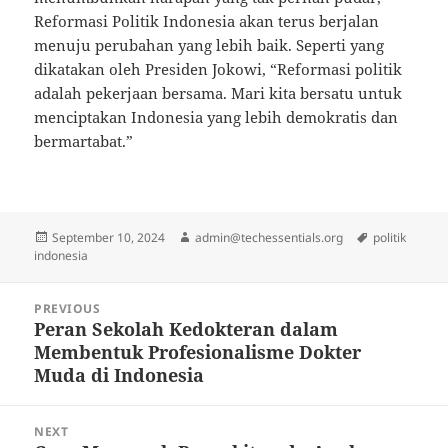
Reformasi Politik Indonesia akan terus berjalan
menuju perubahan yang lebih baik. Seperti yang
dikatakan oleh Presiden Jokowi, “Reformasi politik
adalah pekerjaan bersama. Mari kita bersatu untuk
menciptakan Indonesia yang lebih demokratis dan
bermartabat.”
Posted
Author
Tags
September 10, 2024
admin@techessentials.org
politik
on
indonesia
Post
PREVIOUS
navigation
Peran Sekolah Kedokteran dalam
Previous
Membentuk Profesionalisme Dokter
post:
Muda di Indonesia
NEXT