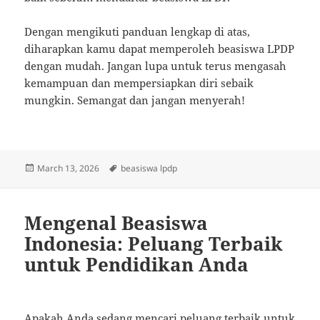
Dengan mengikuti panduan lengkap di atas,
diharapkan kamu dapat memperoleh beasiswa LPDP
dengan mudah. Jangan lupa untuk terus mengasah
kemampuan dan mempersiapkan diri sebaik
mungkin. Semangat dan jangan menyerah!
Posted
Tags
March 13, 2026
beasiswa lpdp
on
Mengenal Beasiswa
Indonesia: Peluang Terbaik
untuk Pendidikan Anda
Apakah Anda sedang mencari peluang terbaik untuk