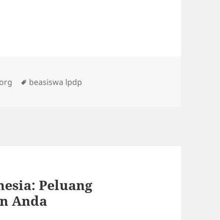
Tags
.org
beasiswa lpdp
esia: Peluang
an Anda