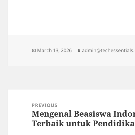
Posted
Author
March 13, 2026
admin@techessentials
on
Post
navigation
PREVIOUS
Mengenal Beasiswa Indon
Previous
Terbaik untuk Pendidik
post: