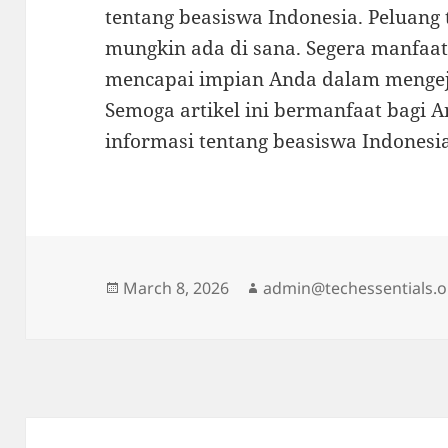
tentang beasiswa Indonesia. Peluang
mungkin ada di sana. Segera manfaa
mencapai impian Anda dalam mengeja
Semoga artikel ini bermanfaat bagi 
informasi tentang beasiswa Indonesia
Posted
Author
March 8, 2026
admin@techessentials.o
on
Post