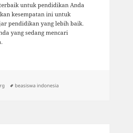
 terbaik untuk pendidikan Anda
tkan kesempatan ini untuk
r pendidikan yang lebih baik.
Anda yang sedang mencari
.
Tags
rg
beasiswa indonesia