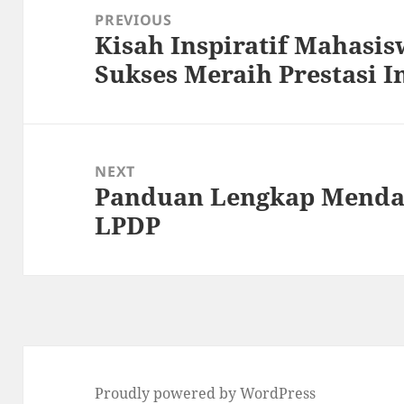
navigation
PREVIOUS
Kisah Inspiratif Mahasi
Previous
Sukses Meraih Prestasi I
post:
NEXT
Panduan Lengkap Menda
Next
LPDP
post:
Proudly powered by WordPress