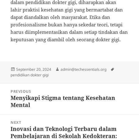
dalam pendidikan dokter gigi, diharapkan akan
lahir praktisi kesehatan gigi yang bermartabat dan
dapat diandalkan oleh masyarakat. Etika dan
profesionalisme bukan hanya sekedar teori, tetapi
harus diimplementasikan dalam setiap tindakan dan
keputusan yang diambil oleh seorang dokter gigi.
Posted
Author
Tags
September 20, 2024
admin@techessentials.org
on
pendidikan dokter gigi
Post
PREVIOUS
navigation
Menyikapi Stigma tentang Kesehatan
Previous
Mental
post:
NEXT
Inovasi dan Teknologi Terbaru dalam
Next
Pembelajaran di Sekolah Kedokteran:
post: