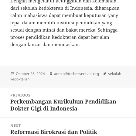
Dengan mengetahui keunggulan dan kelemahan
dari sekolah kedokteran di Indonesia, diharapkan
calon mahasiswa dapat membuat keputusan yang
tepat dalam memilih institusi pendidikan yang
sesuai dengan minat dan bakat mereka. Sehingga,
proses pendidikan kedokteran dapat berjalan
dengan lancar dan memuaskan.
Posted
Author
Tags
October 28, 2024
admin@techessentials.org
sekolah
on
kedokteran
Post
PREVIOUS
navigation
Perkembangan Kurikulum Pendidikan
Previous
Dokter Gigi di Indonesia
post:
NEXT
Reformasi Birokrasi dan Politik
Next