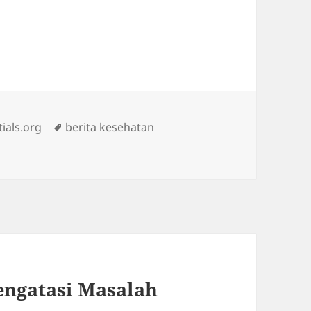
Tags
ials.org
berita kesehatan
engatasi Masalah