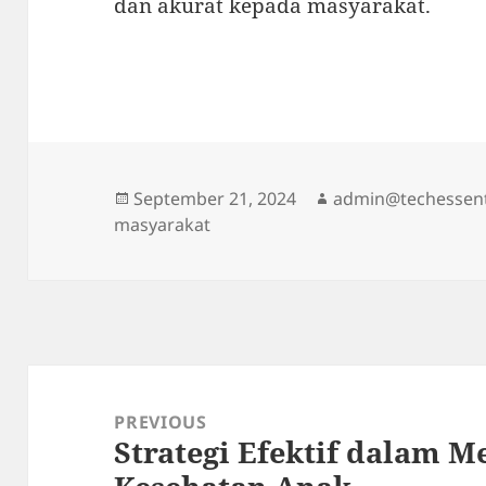
dan akurat kepada masyarakat.
Posted
Author
September 21, 2024
admin@techessent
on
masyarakat
Post
navigation
PREVIOUS
Strategi Efektif dalam M
Previous
post: