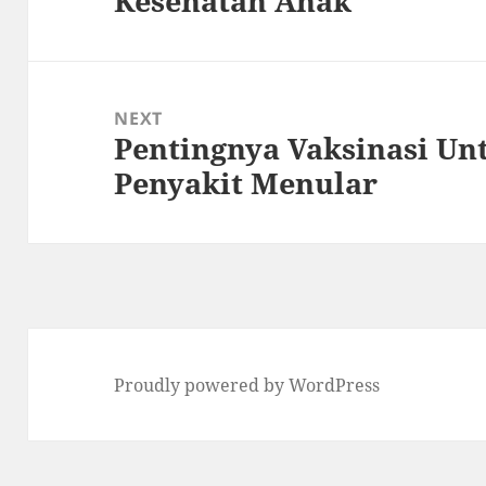
Kesehatan Anak
NEXT
Pentingnya Vaksinasi U
Next
Penyakit Menular
post:
Proudly powered by WordPress