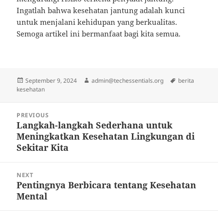
Ingatlah bahwa kesehatan jantung adalah kunci
untuk menjalani kehidupan yang berkualitas.
Semoga artikel ini bermanfaat bagi kita semua.
Posted
Author
Tags
September 9, 2024
admin@techessentials.org
berita
on
kesehatan
Post
PREVIOUS
navigation
Langkah-langkah Sederhana untuk
Previous
Meningkatkan Kesehatan Lingkungan di
post:
Sekitar Kita
NEXT
Pentingnya Berbicara tentang Kesehatan
Next
Mental
post: