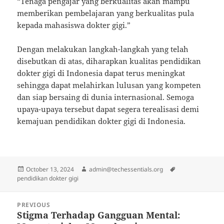
“Tenaga pengajar yang berkualitas akan mampu
memberikan pembelajaran yang berkualitas pula
kepada mahasiswa dokter gigi.”
Dengan melakukan langkah-langkah yang telah
disebutkan di atas, diharapkan kualitas pendidikan
dokter gigi di Indonesia dapat terus meningkat
sehingga dapat melahirkan lulusan yang kompeten
dan siap bersaing di dunia internasional. Semoga
upaya-upaya tersebut dapat segera terealisasi demi
kemajuan pendidikan dokter gigi di Indonesia.
Posted
Author
Tags
October 13, 2024
admin@techessentials.org
on
pendidikan dokter gigi
Post
PREVIOUS
navigation
Stigma Terhadap Gangguan Mental:
Previous