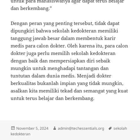
untuk para mahasiswanya agar dapat terus belajar
dan berkembang.”
Dengan peran yang penting tersebut, tidak dapat
dipungkiri bahwa sekolah kedokteran memiliki
tanggung jawab besar dalam membentuk karir
medis para calon dokter. Oleh karena itu, para calon
dokter juga perlu memilih sekolah kedokteran
dengan baik dan mempersiapkan diri sebaik
mungkin untuk menghadapi tantangan dan
tuntutan dalam dunia medis. Menjadi dokter
berkualitas bukanlah impian yang tidak mungkin,
asalkan kita memiliki tekad dan semangat yang kuat
untuk terus belajar dan berkembang.
Posted
Author
Tags
November 5, 2024
admin@techessentials.org
sekolah
on
kedokteran