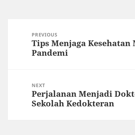
Post
navigation
PREVIOUS
Tips Menjaga Kesehatan 
Previous
Pandemi
post:
NEXT
Perjalanan Menjadi Dokt
Next
Sekolah Kedokteran
post: