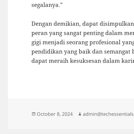
segalanya.”
Dengan demikian, dapat disimpulk
peran yang sangat penting dalam me
gigi menjadi seorang profesional ya
pendidikan yang baik dan semangat be
dapat meraih kesuksesan dalam karir
Posted
Author
October 8, 2024
admin@techessentials
on