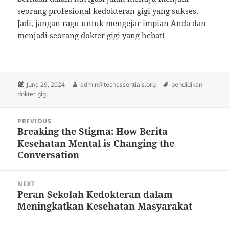
seorang profesional kedokteran gigi yang sukses.
Jadi, jangan ragu untuk mengejar impian Anda dan
menjadi seorang dokter gigi yang hebat!
Posted
Author
Tags
June 29, 2024
admin@techessentials.org
pendidikan
on
dokter gigi
Post
PREVIOUS
navigation
Breaking the Stigma: How Berita
Previous
Kesehatan Mental is Changing the
post:
Conversation
NEXT
Peran Sekolah Kedokteran dalam
Next
Meningkatkan Kesehatan Masyarakat
post: