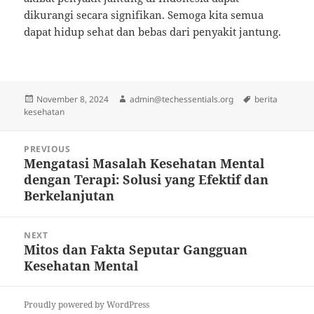
dikurangi secara signifikan. Semoga kita semua
dapat hidup sehat dan bebas dari penyakit jantung.
Posted
Author
Tags
November 8, 2024
admin@techessentials.org
berita
on
kesehatan
Post
PREVIOUS
navigation
Mengatasi Masalah Kesehatan Mental
Previous
dengan Terapi: Solusi yang Efektif dan
post:
Berkelanjutan
NEXT
Mitos dan Fakta Seputar Gangguan
Next
Kesehatan Mental
post:
Proudly powered by WordPress