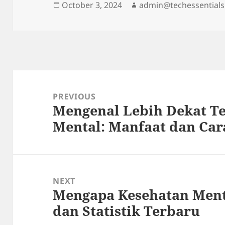
Posted
Author
October 3, 2024
admin@techessentials
on
Post
navigation
PREVIOUS
Mengenal Lebih Dekat Te
Previous
Mental: Manfaat dan Ca
post:
NEXT
Mengapa Kesehatan Menta
Next
dan Statistik Terbaru
post: