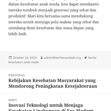
dalam kesehatan anak muda, kita dapat membantu
mereka tumbuh menjadi generasi yang sehat dan
produktif. Mari kita bersama-sama mendukung
mereka untuk menjaga pola makan yang sehat dan
seimbang demi kesehatan dan masa depan yang
lebih baik.
Posted
Author
Tags
October 24, 2024
admin@techessentials.org
berita
on
kesehatan anak muda
Post
PREVIOUS
navigation
Kebijakan Kesehatan Masyarakat yang
Previous
Mendorong Peningkatan Kesejahteraan
post:
NEXT
Inovasi Teknologi untuk Menjaga
Next
Kesehatan Lingkungan di Era Modern
post: