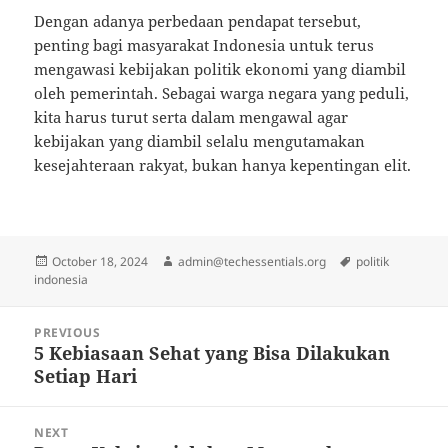
Dengan adanya perbedaan pendapat tersebut,
penting bagi masyarakat Indonesia untuk terus
mengawasi kebijakan politik ekonomi yang diambil
oleh pemerintah. Sebagai warga negara yang peduli,
kita harus turut serta dalam mengawal agar
kebijakan yang diambil selalu mengutamakan
kesejahteraan rakyat, bukan hanya kepentingan elit.
Posted
Author
Tags
October 18, 2024
admin@techessentials.org
politik
on
indonesia
Post
PREVIOUS
navigation
5 Kebiasaan Sehat yang Bisa Dilakukan
Previous
Setiap Hari
post:
NEXT