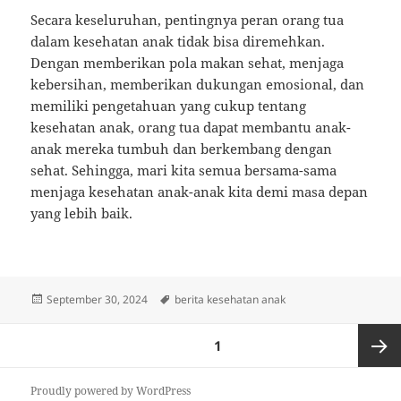
Secara keseluruhan, pentingnya peran orang tua
dalam kesehatan anak tidak bisa diremehkan.
Dengan memberikan pola makan sehat, menjaga
kebersihan, memberikan dukungan emosional, dan
memiliki pengetahuan yang cukup tentang
kesehatan anak, orang tua dapat membantu anak-
anak mereka tumbuh dan berkembang dengan
sehat. Sehingga, mari kita semua bersama-sama
menjaga kesehatan anak-anak kita demi masa depan
yang lebih baik.
Posted
Tags
September 30, 2024
berita kesehatan anak
on
Posts
PAGE
1
pagination
Next
Proudly powered by WordPress