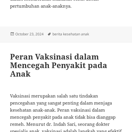
pertumbuhan anak-anaknya.
Posted
Tags
October 23, 2024
berita kesehatan anak
on
Peran Vaksinasi dalam
Mencegah Penyakit pada
Anak
Vaksinasi merupakan salah satu tindakan
pencegahan yang sangat penting dalam menjaga
kesehatan anak-anak. Peran vaksinasi dalam
mencegah penyakit pada anak tidak bisa dianggap
remeh. Menurut dr. Indah Sari, seorang dokter
spesialis anak, vaksinasi adalah langkah yang efektif