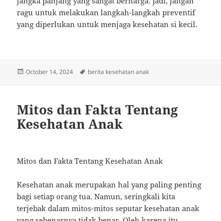
jangka panjang yang sangat berharga. Jadi, jangan
ragu untuk melakukan langkah-langkah preventif
yang diperlukan untuk menjaga kesehatan si kecil.
Posted
Tags
October 14, 2024
berita kesehatan anak
on
Mitos dan Fakta Tentang
Kesehatan Anak
Mitos dan Fakta Tentang Kesehatan Anak
Kesehatan anak merupakan hal yang paling penting
bagi setiap orang tua. Namun, seringkali kita
terjebak dalam mitos-mitos seputar kesehatan anak
yang sebenarnya tidak benar. Oleh karena itu,