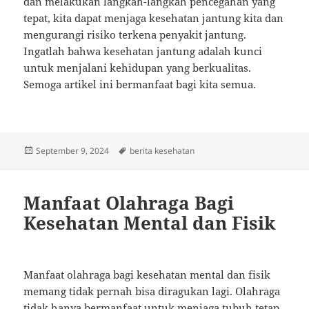
dan melakukan langkah-langkah pencegahan yang
tepat, kita dapat menjaga kesehatan jantung kita dan
mengurangi risiko terkena penyakit jantung.
Ingatlah bahwa kesehatan jantung adalah kunci
untuk menjalani kehidupan yang berkualitas.
Semoga artikel ini bermanfaat bagi kita semua.
Posted
Tags
September 9, 2024
berita kesehatan
on
Manfaat Olahraga Bagi
Kesehatan Mental dan Fisik
Manfaat olahraga bagi kesehatan mental dan fisik
memang tidak pernah bisa diragukan lagi. Olahraga
tidak hanya bermanfaat untuk menjaga tubuh tetap