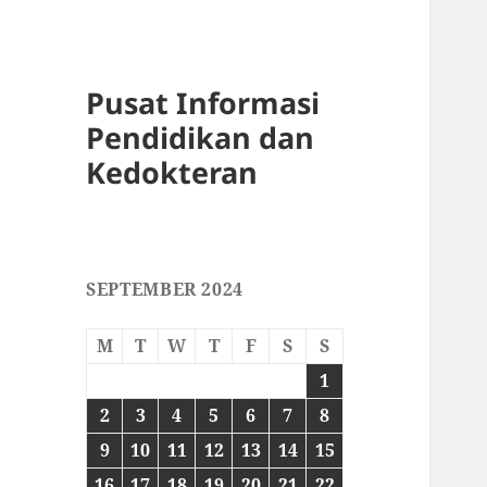
Pusat Informasi
Pendidikan dan
Kedokteran
SEPTEMBER 2024
M
T
W
T
F
S
S
1
2
3
4
5
6
7
8
9
10
11
12
13
14
15
16
17
18
19
20
21
22