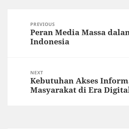
Post
navigation
PREVIOUS
Peran Media Massa dalam
Previous
Indonesia
post:
NEXT
Kebutuhan Akses Inform
Next
Masyarakat di Era Digita
post: