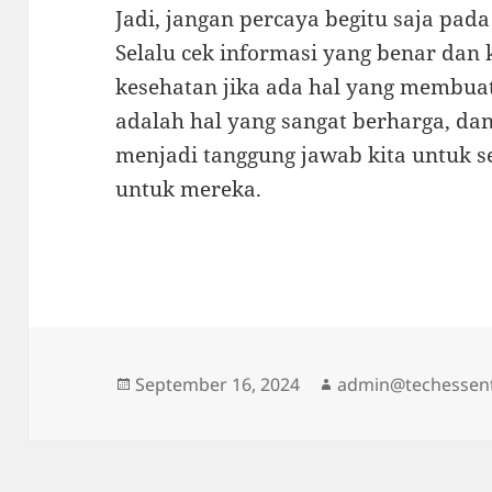
Jadi, jangan percaya begitu saja pad
Selalu cek informasi yang benar dan 
kesehatan jika ada hal yang membuat
adalah hal yang sangat berharga, da
menjadi tanggung jawab kita untuk s
untuk mereka.
Posted
Author
September 16, 2024
admin@techessent
on