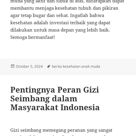
muda yang aktif dan sibuk di atas, diharapkan dapat
membantu menjaga kesehatan tubuh dan pikiran
agar tetap bugar dan sehat. Ingatlah bahwa
kesehatan adalah investasi terbaik yang dapat
dilakukan untuk masa depan yang lebih baik.
Semoga bermanfaat!
Posted
Tags
October 5, 2024
berita kesehatan anak muda
on
Pentingnya Peran Gizi
Seimbang dalam
Masyarakat Indonesia
Gizi seimbang memegang peranan yang sangat