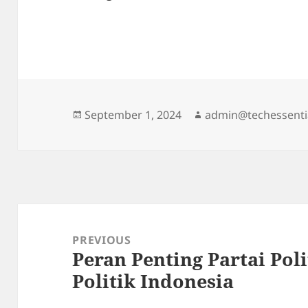
Posted
Author
September 1, 2024
admin@techessenti
on
Post
navigation
PREVIOUS
Peran Penting Partai Pol
Previous
Politik Indonesia
post: