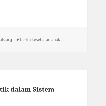
Tags
als.org
berita kesehatan anak
itik dalam Sistem